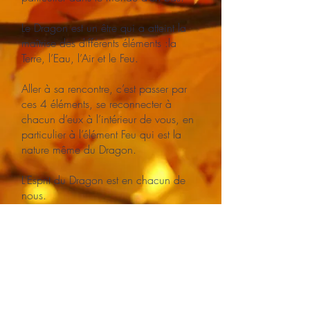
Le Dragon est un être qui a atteint la
maîtrise des différents éléments :la
Terre, l’Eau, l’Air et le Feu.
Aller à sa rencontre, c’est passer par
ces 4 éléments, se reconnecter à
chacun d’eux à l’intérieur de vous, en
particulier à l’élément Feu qui est la
nature même du Dragon.
L’Esprit du Dragon est en chacun de
nous.
Programme :
La protection et purification ;
L’appel aux Esprits des directions ;
L’ancrage ;
Reconnexion aux éléments :
La Terre ;