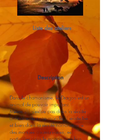
Liste des ateliers
Description
Dans le chamanisme, le Dragon est un
animal de pouvoir important.
Même s’il n’existe pas dans la réalité
ordinaire de notre monde, il existe bel
et bien dans la réalité non-ordinaire
des mondes chamaniques, en
particulier dans le monde d’en bas.