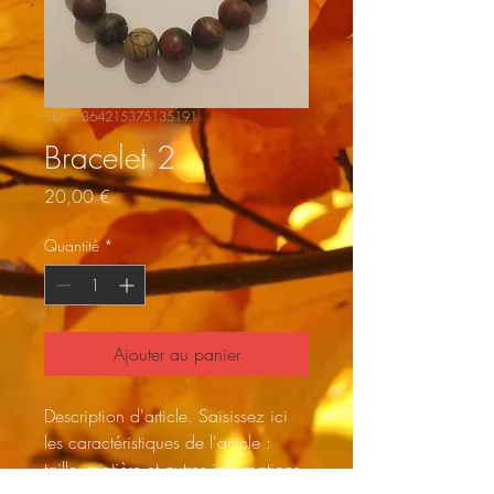
SKU : 364215375135191
Bracelet 2
Prix
20,00 €
Quantité
*
Ajouter au panier
Description d'article. Saisissez ici 
les caractéristiques de l'article : 
taille, matière et autres informations 