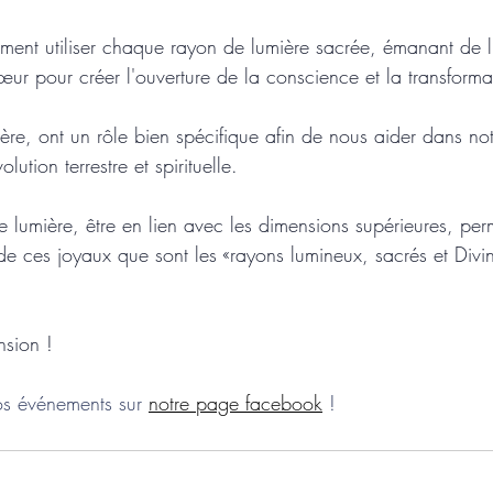
ent utiliser chaque rayon de lumière sacrée, émanant de l
œur pour créer l'ouverture de la conscience et la transforma
ère, ont un rôle bien spécifique afin de nous aider dans not
ution terrestre et spirituelle.
 lumière, être en lien avec les dimensions supérieures, perme
de ces joyaux que sont les «rayons lumineux, sacrés et Div
nsion !
os événements sur 
notre page facebook
 !