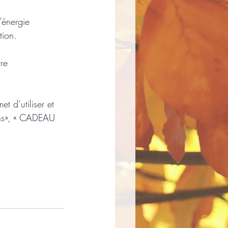
’énergie 
tion.
re 
t d’utiliser et 
ins», « CADEAU 