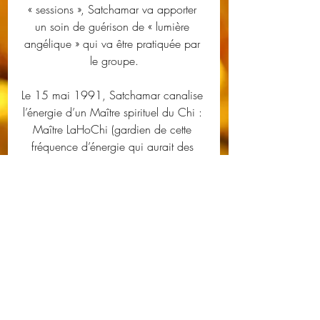
« sessions », Satchamar va apporter 
un soin de guérison de « lumière 
angélique » qui va être pratiquée par 
le groupe.
Le 15 mai 1991, Satchamar canalise 
l’énergie d’un Maître spirituel du Chi : 
Maître LaHoChi (gardien de cette 
fréquence d’énergie qui aurait des 
milliers d’années). Et c’est ainsi que 
Satchamar reçoit l’enseignement du 
LaHoChi et le partage au sein de son 
groupe. 
Mais, la volonté de Satchamar est 
d’étendre ce partage à plus de 
personnes. 
Il souhaite que le LaHoChi soit connu 
par tous afin d’ancrer cette 
nouvelle énergie dans la dimension 