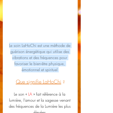
Le soin LaHoChi est une méthode de 
guérison énergétique qui utilise des 
vibrations et des fréquences pour 
favoriser le bien-être physique, 
émotionnel et spirituel 
Que signifie LaHoChi
?
Le son « 
LA 
» fait référence à la 
lumière, l’amour et la sagesse venant 
des fréquences de la Lumière les plus 
élevées.