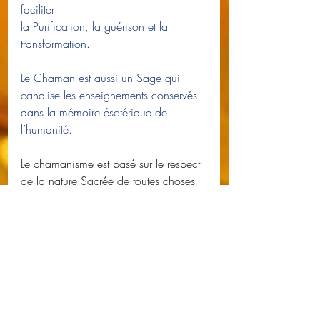
faciliter 
la Purification, la guérison et la 
transformation.
Le Chaman est aussi un Sage qui 
canalise les enseignements conservés 
dans la mémoire ésotérique de 
l’humanité.
Le chamanisme est basé sur le respect 
de la nature Sacrée de toutes choses 
et de l'équilibre
entre les mondes matériel et spirituel.
L’expérimentation du chamanisme 
permet une élévation vibratoire 
propice à la cicatrisation 
des blessures du corps, du cœur et de 
l’âme.