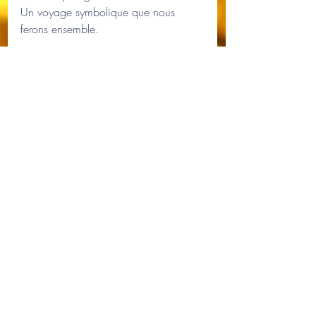
Un voyage symbolique que nous 
ferons ensemble.
Il a pour objectif de t'aider à 
devenir guérisseur pour toi-
même, dans l'attente d'être au service 
de tes frères les hommes, il te faudra 
être à ton propre service.   
L'initiations comprend 16 modules 
d'une journée (10h - 22h) au rythme 
d'1 fois par mois.
Les dates pour les modules seront 
données ultérieurement.
Toutes les modalités seront données a 
l'inscription.
Comprend, l
a journée d'enseignement 
y compris un des deux repas, les 