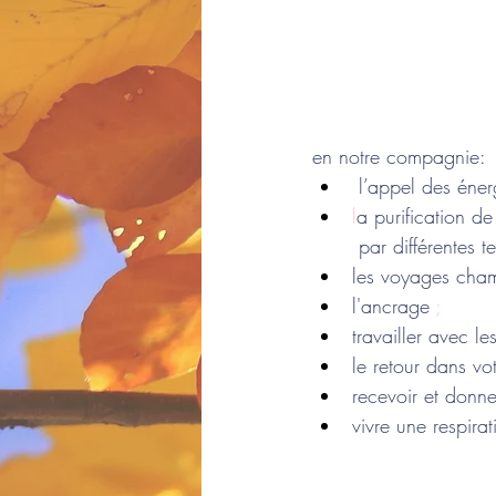
en notre compagnie:
 l’appel des éner
l
a purification d
       par différentes 
les voyages cha
l'ancrage
 ;
travailler avec le
le retour dans vo
recevoir et donne
vivre une respir