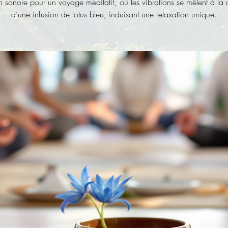
 sonore pour un voyage méditatif, où les vibrations se mêlent à la
d’une infusion de lotus bleu, induisant une relaxation unique.