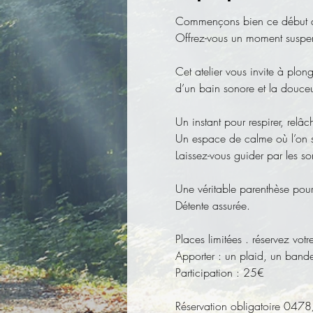
Commençons bien ce début d'a
Offrez-vous un moment suspen
Cet atelier vous invite à plon
d’un bain sonore et la douceu
Un instant pour respirer, relâc
Un espace de calme où l’on se 
Laissez-vous guider par les s
Une véritable parenthèse pour 
Détente assurée.
Places limitées . réservez vo
Apporter : un plaid, un bande
Participation : 25€
Réservation obligatoire 04