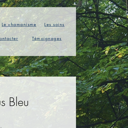
Le chamanisme
Les soins
ontacter
Témoignages
s Bleu