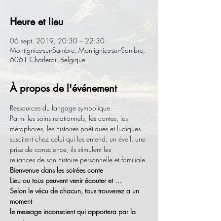
Heure et lieu
06 sept. 2019, 20:30 – 22:30
Montignies-sur-Sambre, Montignies-sur-Sambre,
6061 Charleroi, Belgique
À propos de l'événement
Ressources du langage symbolique.
Parmi les soins relationnels, les contes, les 
métaphores, les histoires poétiques et ludiques 
suscitent chez celui qui les entend, un éveil, une 
prise de conscience, ils stimulent les 
reliances de son histoire personnelle et familiale.
Bienvenue dans les soirées conte
Lieu ou tous peuvent venir écouter et …
Selon le vécu de chacun, tous trouverez a un 
moment
le message inconscient qui apportera par la 