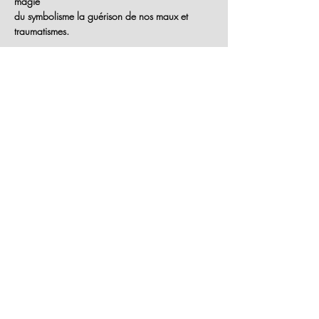
magie
du symbolisme la guérison de nos maux et 
traumatismes.
Partager cet événement
Novembre 2024