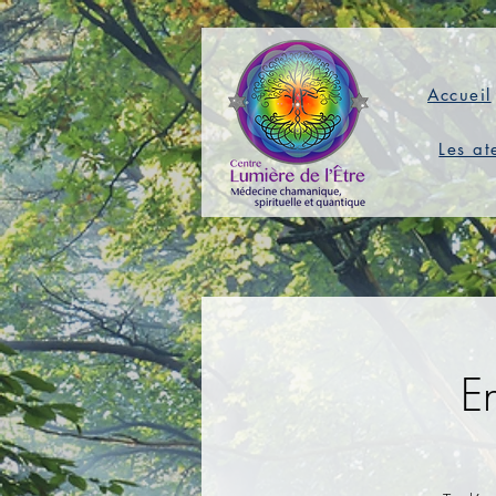
Accueil
Les at
E