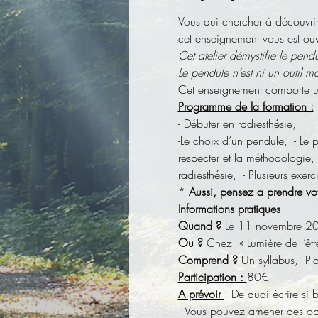
Vous qui chercher à découvrir
cet enseignement vous est ouv
Cet atelier démystifie le pendu
Le pendule n’est ni un outil ma
Cet enseignement comporte une
Programme de la formation :
- Débuter en radiesthésie,
-Le choix d’un pendule,  - Le p
respecter et la méthodologie, 
radiesthésie,  - Plusieurs exer
*
 Aussi, pensez a prendre vo
Informations pratiques
Quand ?
 Le 11 novembre 2
Ou ?
 Chez  « Lumière de l’ê
Comprend ?
 Un syllabus,  Pl
Participation : 
80€
A prévoir 
: De quoi écrire si 
· Vous pouvez amener des objet