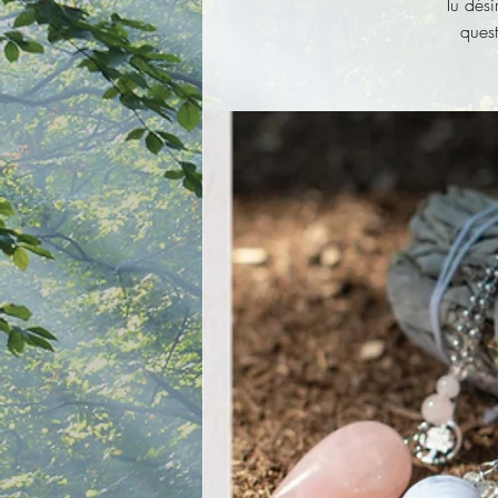
Tu dési
quest