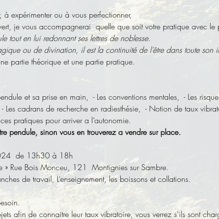
, à expérimenter ou à vous perfectionner, 
ert, je vous accompagnerai  quelle que soit votre pratique avec le
le tout en lui redonnant ses lettres de noblesse.
gique ou de divination, il est la continuité de l’être dans toute son in
 partie théorique et une partie pratique.
endule et sa prise en main,  - Les conventions mentales,  - Les risques 
 - Les cadrans de recherche en radiesthésie,  - Notion de taux vibratoi
cices pratiques pour arriver a l’autonomie.
tre pendule, sinon vous en trouverez a vendre sur place.
024  de 13h30 à 18h
tre » Rue Bois Monceu, 121  Montignies sur Sambre.
anches de travail, L’enseignement, les boissons et collations.
besoin.
s afin de connaitre leur taux vibratoire, vous verrez s'ils sont cha