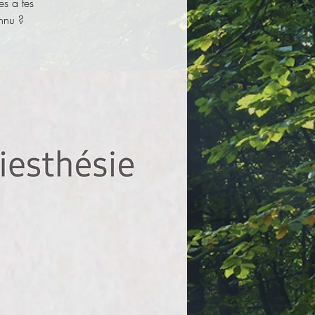
es a tes
onnu ?