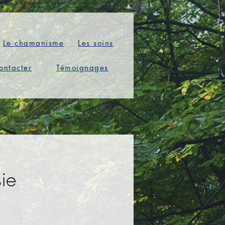
Le chamanisme
Les soins
ontacter
Témoignages
ie