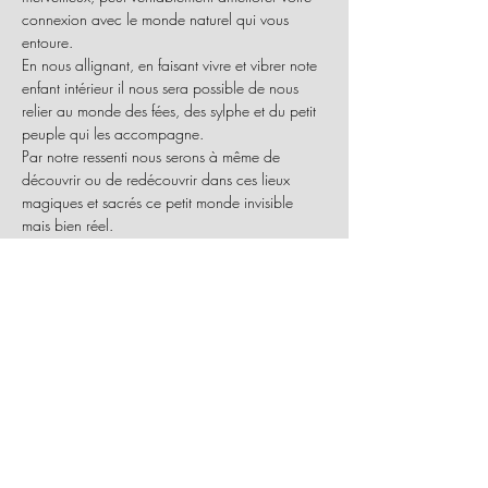
connexion avec le monde naturel qui vous 
entoure. 
En nous allignant, en faisant vivre et vibrer note 
enfant intérieur il nous sera possible de nous 
relier au monde des fées, des sylphe et du petit 
peuple qui les accompagne.
Par notre ressenti nous serons à même de 
découvrir ou de redécouvrir dans ces lieux 
magiques et sacrés ce petit monde invisible 
mais bien réel. 
Profitez de cet atelier enchanteur et puissiez-
vous ressentir la magie tout autour de vous lors 
de cette reconnexion dans la nature.
RDV : Nous nous retrouverons dans l'allée 
avant l'entrée du Bois du grand bon Dieu 
(Route de Biesme) vers 14h50
Réservation obligatoire 0478/63.70.75
Participation pour Soi : 45€
* Vous pouvez prendre des offrandes comme 
 des fleurs, des graines, des pierres, du miel ou 
de la liqueur.